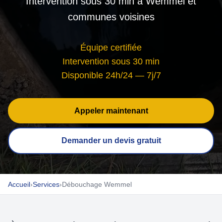
Intervention sous 30 min à Wemmel et
communes voisines
Équipe certifiée
Intervention sous 30 min
Disponible 24h/24 — 7j/7
Appeler maintenant
Demander un devis gratuit
Accueil
›
Services
›
Débouchage Wemmel