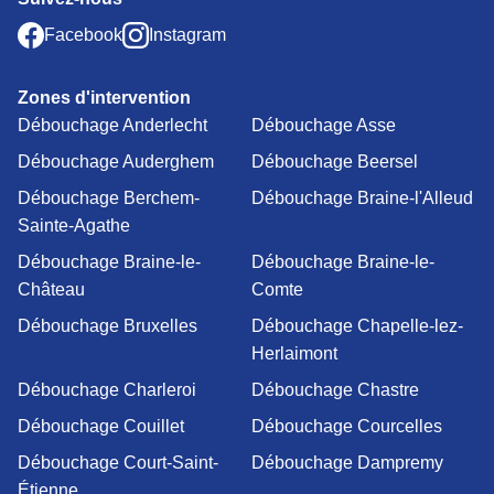
Facebook
Instagram
Zones d'intervention
Débouchage Anderlecht
Débouchage Asse
Débouchage Auderghem
Débouchage Beersel
Débouchage Berchem-
Débouchage Braine-l'Alleud
Sainte-Agathe
Débouchage Braine-le-
Débouchage Braine-le-
Château
Comte
Débouchage Bruxelles
Débouchage Chapelle-lez-
Herlaimont
Débouchage Charleroi
Débouchage Chastre
Débouchage Couillet
Débouchage Courcelles
Débouchage Court-Saint-
Débouchage Dampremy
Étienne