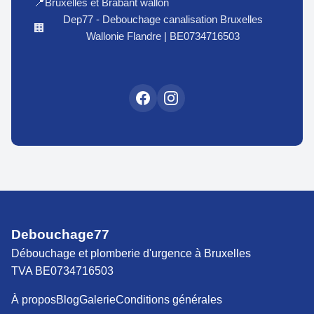
Bruxelles et Brabant wallon
📍
Dep77 - Debouchage canalisation Bruxelles
🏢
Wallonie Flandre | BE0734716503
Debouchage77
Débouchage et plomberie d'urgence à Bruxelles
TVA BE0734716503
À propos
Blog
Galerie
Conditions générales