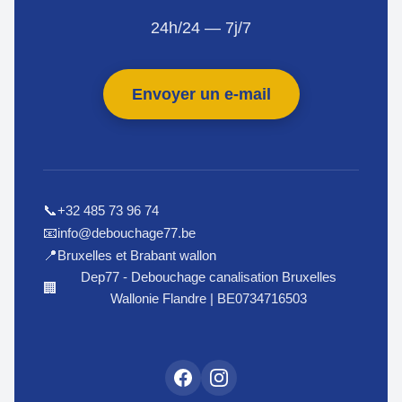
24h/24 — 7j/7
Envoyer un e-mail
+32 485 73 96 74
📞
info@debouchage77.be
📧
Bruxelles et Brabant wallon
📍
Dep77 - Debouchage canalisation Bruxelles
🏢
Wallonie Flandre | BE0734716503