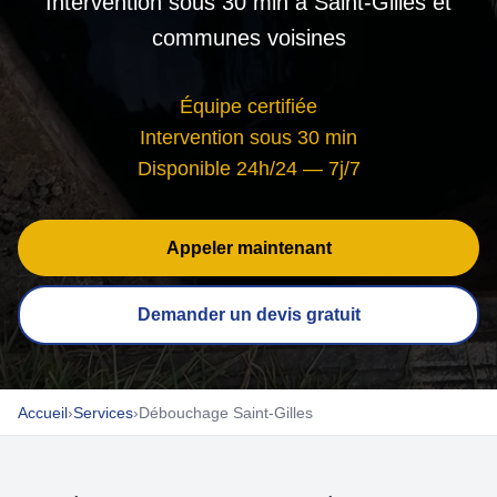
Intervention sous 30 min à Saint-Gilles et
communes voisines
Équipe certifiée
Intervention sous 30 min
Disponible 24h/24 — 7j/7
Appeler maintenant
Demander un devis gratuit
Accueil
›
Services
›
Débouchage Saint-Gilles