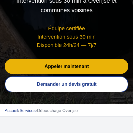
Intervention sous 30 min à Overijse et
communes voisines
Équipe certifiée
Intervention sous 30 min
Disponible 24h/24 — 7j/7
Appeler maintenant
Demander un devis gratuit
Accueil
›
Services
›
Débouchage Overijse