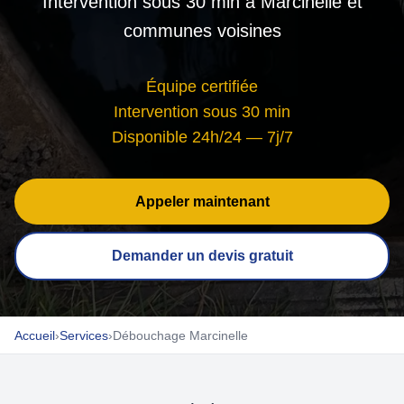
Intervention sous 30 min à Marcinelle et
communes voisines
Équipe certifiée
Intervention sous 30 min
Disponible 24h/24 — 7j/7
Appeler maintenant
Demander un devis gratuit
Accueil
›
Services
›
Débouchage Marcinelle