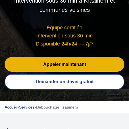
Intervention sous 30 min à Kraainem et
communes voisines
Équipe certifiée
Intervention sous 30 min
Disponible 24h/24 — 7j/7
Appeler maintenant
Demander un devis gratuit
Accueil
›
Services
›
Débouchage Kraainem