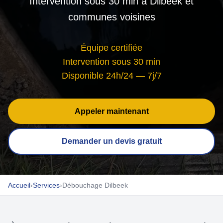
Intervention sous 30 min à Dilbeek et
communes voisines
Équipe certifiée
Intervention sous 30 min
Disponible 24h/24 — 7j/7
Appeler maintenant
Demander un devis gratuit
Accueil
›
Services
›
Débouchage Dilbeek