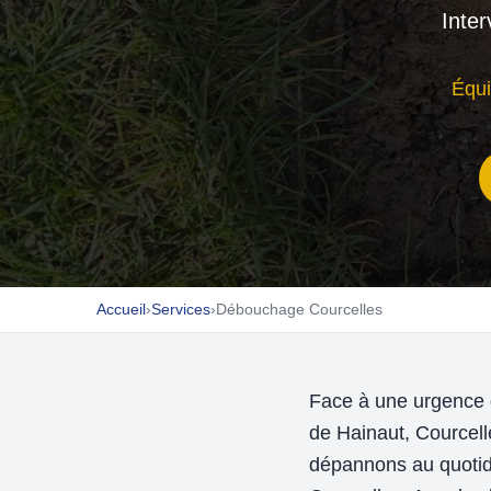
Inte
Équi
Accueil
›
Services
›
Débouchage Courcelles
Face à une urgence 
de Hainaut, Cource
dépannons au quotidi