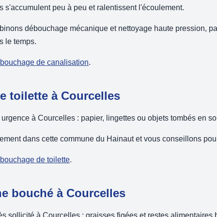
ts s'accumulent peu à peu et ralentissent l'écoulement.
binons débouchage mécanique et nettoyage haute pression, par
ns le temps.
débouchage de canalisation
.
toilette à Courcelles
rgence à Courcelles : papier, lingettes ou objets tombés en so
ement dans cette commune du Hainaut et vous conseillons pour é
ébouchage de toilette
.
ne bouché à Courcelles
rès sollicité à Courcelles : graisses figées et restes alimentaires