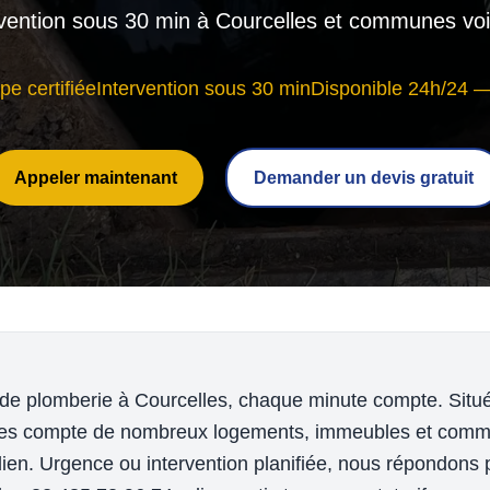
rvention sous 30 min à Courcelles et communes voi
pe certifiée
Intervention sous 30 min
Disponible 24h/24 —
Appeler maintenant
Demander un devis gratuit
de plomberie à Courcelles, chaque minute compte. Situé
lles compte de nombreux logements, immeubles et com
en. Urgence ou intervention planifiée, nous répondons 