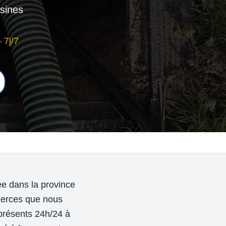
sines
 7j/7
e dans la province
merces que nous
présents 24h/24 à