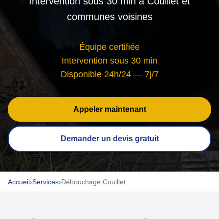
Intervention sous 30 min à Couillet et
communes voisines
Équipe certifiée
Intervention sous 30 min
Disponible 24h/24 — 7j/7
Appeler maintenant
Demander un devis gratuit
Accueil
›
Services
›
Débouchage Couillet