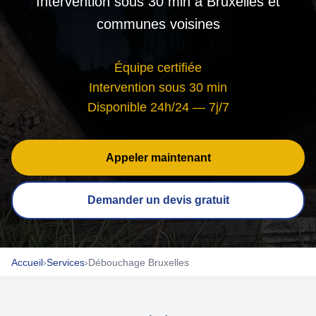
Intervention sous 30 min à Bruxelles et
communes voisines
Équipe certifiée
Intervention sous 30 min
Disponible 24h/24 — 7j/7
Appeler maintenant
Demander un devis gratuit
Accueil
›
Services
›
Débouchage Bruxelles