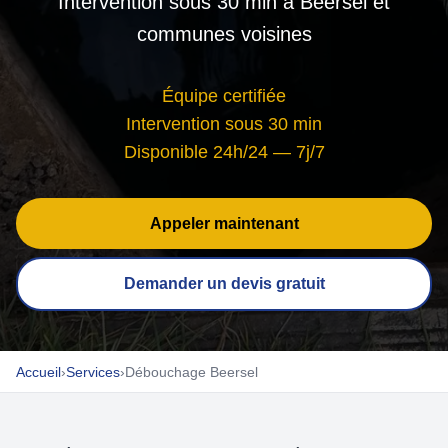
Intervention sous 30 min à Beersel et
communes voisines
Équipe certifiée
Intervention sous 30 min
Disponible 24h/24 — 7j/7
Appeler maintenant
Demander un devis gratuit
Accueil
›
Services
›
Débouchage Beersel